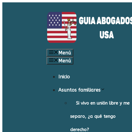
Saltar
al
contenido
Menú
Menú
Inicio
Asuntos familiares
Si vivo en unión libre y me
separo, ¿a qué tengo
derecho?