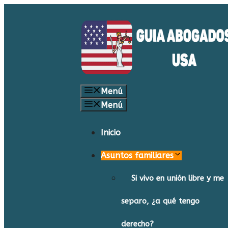
Saltar
al
contenido
Menú
Menú
Inicio
Asuntos familiares
Si vivo en unión libre y me
separo, ¿a qué tengo
derecho?