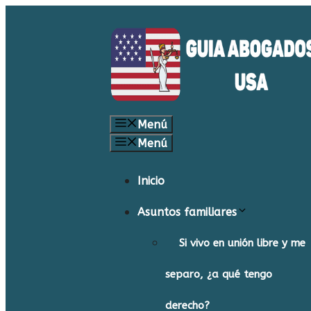
Saltar
al
contenido
Menú
Menú
Inicio
Asuntos familiares
Si vivo en unión libre y me
separo, ¿a qué tengo
derecho?