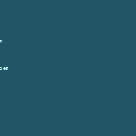
go
a en