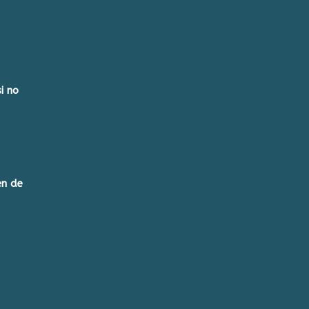
i no
en de