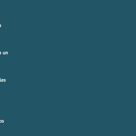
a
a un
les
os