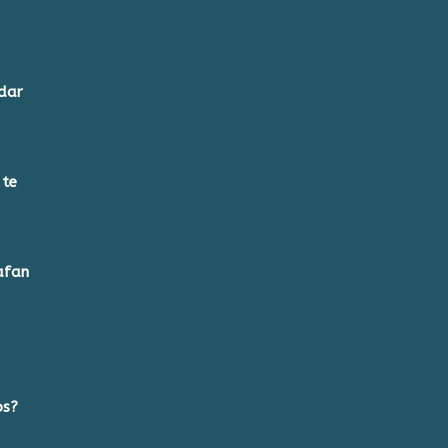
dar
 te
afan
os?