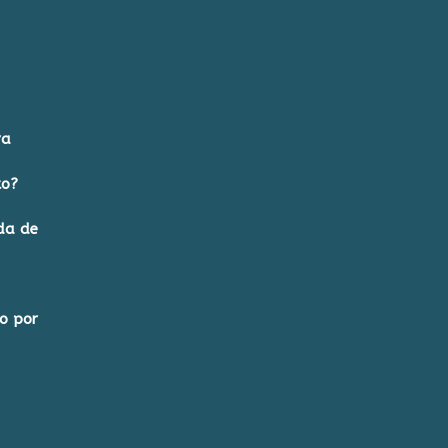
ra
to?
da de
o por